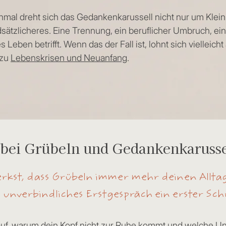
mal dreht sich das Gedankenkarussell nicht nur um Klein
sätzlicheres. Eine Trennung, ein beruflicher Umbruch, ein
 Leben betrifft. Wenn das der Fall ist, lohnt sich vielleich
 zu
Lebenskrisen und Neuanfang
.
 bei Grübeln und Gedankenkarusse
kst, dass Grübeln immer mehr deinen Alltag
 unverbindliches Erstgespräch ein erster Schri
f, warum dein Kopf nicht zur Ruhe kommt und welche Unte