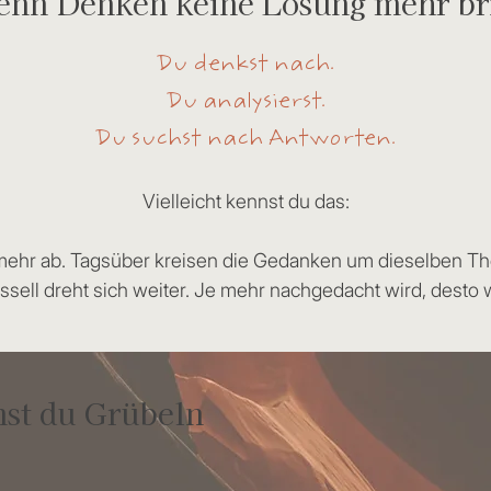
nn Denken keine Lösung mehr br
Du denkst nach.
Du analysierst.
Du suchst nach Antworten.
Vielleicht kennst du das:
t mehr ab. Tagsüber kreisen die Gedanken um dieselben T
ell dreht sich weiter. Je mehr nachgedacht wird, desto 
st du Grübeln