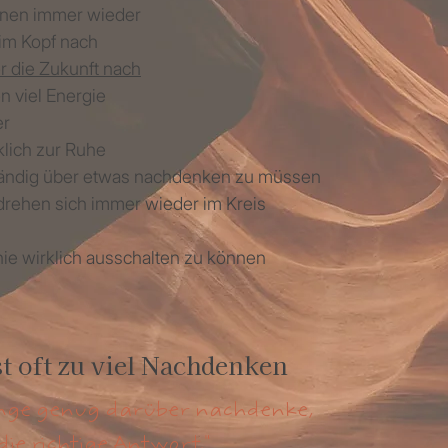
ionen immer wieder
im Kopf nach
r die Zukunft nach
 viel Energie
er
lich zur Ruhe
ständig über etwas nachdenken zu müssen
rehen sich immer wieder im Kreis
nie wirklich ausschalten zu können
t oft zu viel Nachdenken
ange genug darüber nachdenke,
die richtige Antwort."