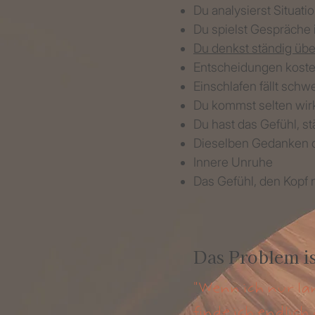
Du analysierst Situat
Du spielst Gespräche 
Du denkst ständig übe
Entscheidungen kosten
Einschlafen fällt schw
Du kommst selten wirk
Du hast das Gefühl, 
Dieselben Gedanken d
Innere Unruhe
Das Gefühl, den Kopf 
Das Problem is
"Wenn ich nur l
finde ich endlich 