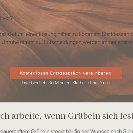
t vor?
t das Gefühl, einer Lösung näher zu kommen. Stattdessen b
ere Unruhe nimmt zu. Entscheidungen werden immer anstr
Kostenloses Erstgespräch vereinbaren
Unverbindlich. 30 Minuten. Klarheit ohne Druck.
ch arbeite, wenn Grübeln sich fest
 dauerhaftem Grübeln steckt häufig der Wunsch nach Sich