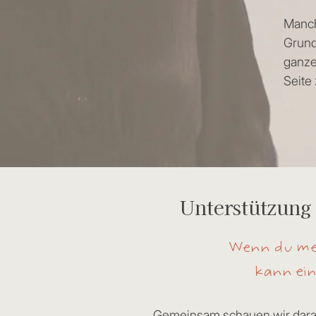
Manch
Grund
ganzes
Seite
Unterstützung
Wenn du mer
kann ein
Gemeinsam schauen wir darau