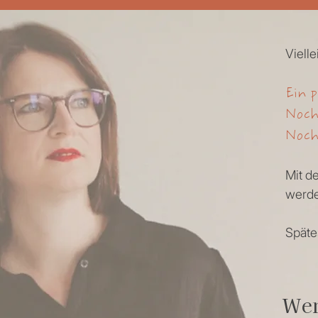
Viell
Ein 
Noch
Noch
Mit d
werde
Späte
Wen