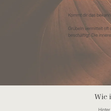
Kommt dir das bekann
Grübeln vermittelt of
beschäftigt. Die inn
Wie i
Hinter