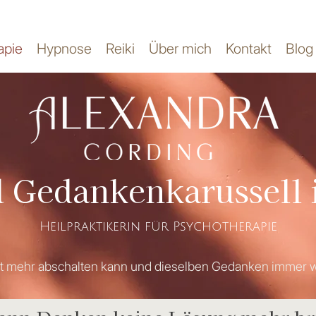
apie
Hypnose
Reiki
Über mich
Kontakt
Blog
 Gedankenkarussell 
Heilpraktikerin für
Psychotherapie
t mehr abschalten kann und dieselben Gedanken immer w