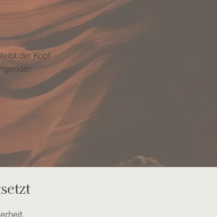
leibt der Kopf
engender.
setzt
erheit.